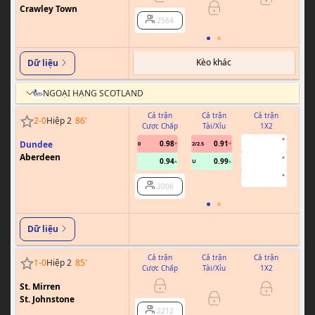
Crawley Town
2564
Kèo khác
Dữ liệu
NGOẠI HẠNG SCOTLAND
Cả trận
Cả trận
Cả trận
2
-
0
Hiệp 2
86
'
Cược Chấp
Tài/Xỉu
1X2
Cư
1.42
Dundee
0.98
0.91
0
2/2.5
Aberdeen
9.40
0.94
0.99
U
3.72
2006
Dữ liệu
Cả trận
Cả trận
Cả trận
1
-
0
Hiệp 2
85
'
Cược Chấp
Tài/Xỉu
1X2
Cư
St. Mirren
St. Johnstone
2212