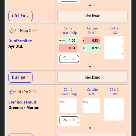
Kèo khác
Dữ liệu
Cả trận
Cả trận
Cả trận
1
-
1
Hiệp 2
89
'
Cược Chấp
Tài/Xỉu
1X2
Cư
2.39
Dunfermline
1.00
0.83
0/0.5
3
Ayr Utd.
4.00
0.84
0.99
U
2.20
2888
Kèo khác
Dữ liệu
Cả trận
Cả trận
Cả trận
1
-
0
Hiệp 2
87
'
Cược Chấp
Tài/Xỉu
1X2
Cư
2.50
Stenhousemuir
-0.88
0.84
0/0.5
1/1.5
Greenock Morton
3.28
0.73
0.98
U
2.39
2198