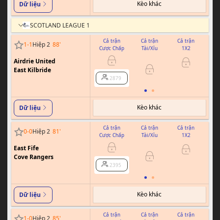
Kèo khác
Dữ liệu
SCOTLAND LEAGUE 1
Cả trận
Cả trận
Cả trận
1
-
1
Hiệp 2
88
'
Cược Chấp
Tài/Xỉu
1X2
Cư
Airdrie United
East Kilbride
2879
Kèo khác
Dữ liệu
Cả trận
Cả trận
Cả trận
0
-
0
Hiệp 2
81
'
Cược Chấp
Tài/Xỉu
1X2
Cư
East Fife
Cove Rangers
2395
Kèo khác
Dữ liệu
Cả trận
Cả trận
Cả trận
1
-
0
Hiệp 2
85
'