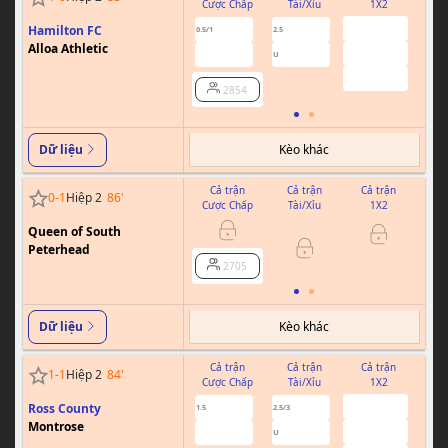
Cược Chấp
Tài/Xỉu
1X2
Cư
1.55
Hamilton FC
0.80
0.91
0.5/1
2.5
Alloa Athletic
4.56
1.00
0.89
U
3.44
2854
Kèo khác
Dữ liệu
Cả trận
Cả trận
Cả trận
0
-
1
Hiệp 2
86
'
Cược Chấp
Tài/Xỉu
1X2
Cư
Queen of South
Peterhead
2705
Kèo khác
Dữ liệu
Cả trận
Cả trận
Cả trận
1
-
1
Hiệp 2
84
'
Cược Chấp
Tài/Xỉu
1X2
Cư
1.32
Ross County
-0.93
0.81
1.5
2.5/3
Montrose
6.20
0.73
0.99
U