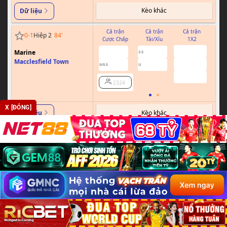
Kèo khác
Dữ liệu
Cả trận
Cả trận
Cả trận
0
-
1
Hiệp 2
84
'
Cược Chấp
Tài/Xỉu
1X2
Cư
3.27
Marine
-0.95
0.92
2.5
Macclesfield Town
1.98
0.79
0.90
0/0.5
U
3.22
2324
X [ĐÓNG]
Kèo khác
Dữ liệu
Cả trận
Cả trận
Cả trận
1
-
1
Hiệp 2
84
'
Cược Chấp
Tài/Xỉu
1X2
Cư
1.97
Morecambe
0.97
1.00
0.5
3
Spennymoor Town
3.16
0.87
0.82
U
3.36
2723
Kèo khác
Dữ liệu