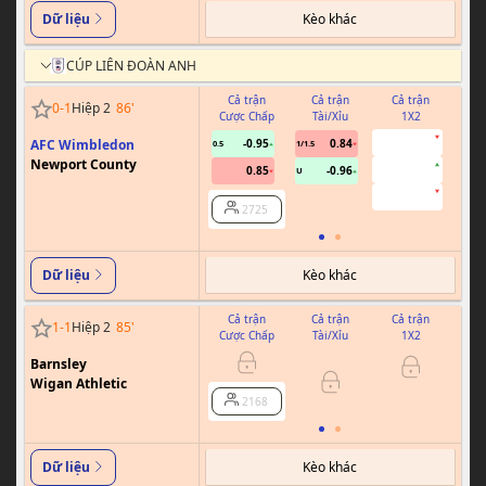
Kèo khác
Dữ liệu
CÚP LIÊN ĐOÀN ANH
Cả trận
Cả trận
Cả trận
0
-
1
Hiệp 2
86
'
Cược Chấp
Tài/Xỉu
1X2
Cư
2.05
AFC Wimbledon
-0.95
0.84
0.5
1/1.5
Newport County
4.71
0.85
-0.96
U
2.49
2725
Kèo khác
Dữ liệu
Cả trận
Cả trận
Cả trận
1
-
1
Hiệp 2
85
'
Cược Chấp
Tài/Xỉu
1X2
Cư
Barnsley
Wigan Athletic
2168
Kèo khác
Dữ liệu