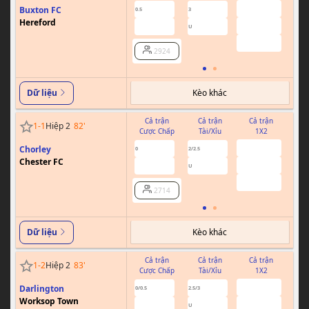
1.79
Buxton FC
0.79
-0.98
0.5
3
Hereford
3.64
-0.95
0.80
U
3.47
2924
Kèo khác
Dữ liệu
Cả trận
Cả trận
Cả trận
1
-
1
Hiệp 2
82
'
Cược Chấp
Tài/Xỉu
1X2
Cư
2.61
Chorley
0.99
0.82
0
2/2.5
Chester FC
2.43
0.85
1.00
U
3.05
2714
Kèo khác
Dữ liệu
Cả trận
Cả trận
Cả trận
1
-
2
Hiệp 2
83
'
Cược Chấp
Tài/Xỉu
1X2
Cư
2.16
Darlington
0.96
0.97
0/0.5
2.5/3
Worksop Town
2.85
0.88
0.85
U