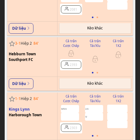
3.24
2081
Kèo khác
Dữ liệu
Cả trận
Cả trận
Cả trận
3
-
1
Hiệp 2
84
'
Cược Chấp
Tài/Xỉu
1X2
Cư
Hebburn Town
Southport FC
2393
Kèo khác
Dữ liệu
Cả trận
Cả trận
Cả trận
1
-
1
Hiệp 2
84
'
Cược Chấp
Tài/Xỉu
1X2
Cư
2.15
Kings Lynn
0.94
0.92
0/0.5
2.5
Harborough Town
2.95
0.90
0.90
U
3.16
2303