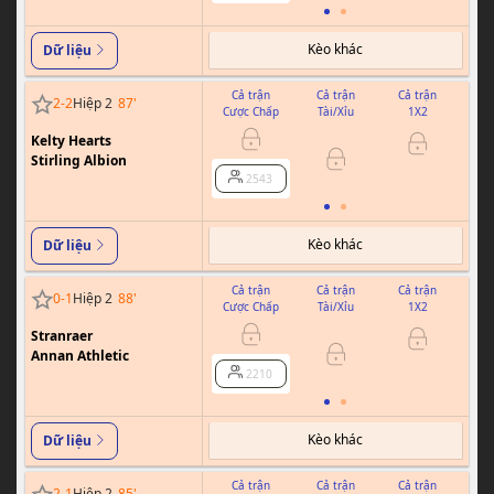
Kèo khác
Dữ liệu
Cả trận
Cả trận
Cả trận
2
-
2
Hiệp 2
87
'
Cược Chấp
Tài/Xỉu
1X2
Cư
Kelty Hearts
Stirling Albion
2543
Kèo khác
Dữ liệu
Cả trận
Cả trận
Cả trận
0
-
1
Hiệp 2
88
'
Cược Chấp
Tài/Xỉu
1X2
Cư
Stranraer
Annan Athletic
2210
Kèo khác
Dữ liệu
Cả trận
Cả trận
Cả trận
2
-
1
Hiệp 2
85
'